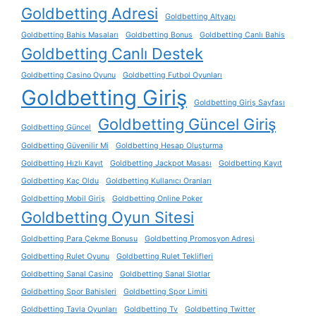
Goldbetting Adresi
Goldbetting Altyapı
Goldbetting Bahis Masaları
Goldbetting Bonus
Goldbetting Canlı Bahis
Goldbetting Canlı Destek
Goldbetting Casino Oyunu
Goldbetting Futbol Oyunları
Goldbetting Giriş
Goldbetting Giriş Sayfası
Goldbetting Güncel Giriş
Goldbetting Güncel
Goldbetting Güvenilir Mi
Goldbetting Hesap Oluşturma
Goldbetting Hızlı Kayıt
Goldbetting Jackpot Masası
Goldbetting Kayıt
Goldbetting Kaç Oldu
Goldbetting Kullanıcı Oranları
Goldbetting Mobil Giriş
Goldbetting Online Poker
Goldbetting Oyun Sitesi
Goldbetting Para Çekme Bonusu
Goldbetting Promosyon Adresi
Goldbetting Rulet Oyunu
Goldbetting Rulet Teklifleri
Goldbetting Sanal Casino
Goldbetting Sanal Slotlar
Goldbetting Spor Bahisleri
Goldbetting Spor Limiti
Goldbetting Tavla Oyunları
Goldbetting Tv
Goldbetting Twitter