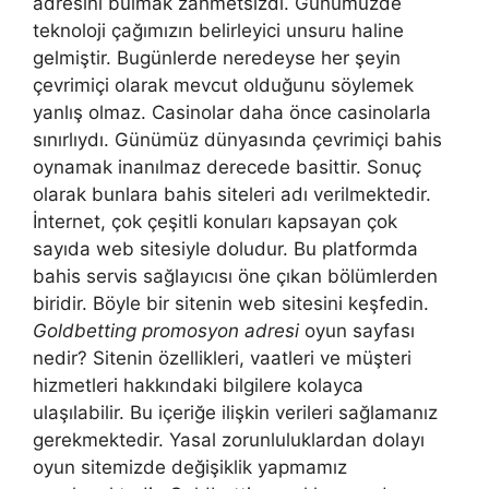
adresini bulmak zahmetsizdi. Günümüzde
teknoloji çağımızın belirleyici unsuru haline
gelmiştir. Bugünlerde neredeyse her şeyin
çevrimiçi olarak mevcut olduğunu söylemek
yanlış olmaz. Casinolar daha önce casinolarla
sınırlıydı. Günümüz dünyasında çevrimiçi bahis
oynamak inanılmaz derecede basittir. Sonuç
olarak bunlara bahis siteleri adı verilmektedir.
İnternet, çok çeşitli konuları kapsayan çok
sayıda web sitesiyle doludur. Bu platformda
bahis servis sağlayıcısı öne çıkan bölümlerden
biridir. Böyle bir sitenin web sitesini keşfedin.
Goldbetting promosyon adresi
oyun sayfası
nedir? Sitenin özellikleri, vaatleri ve müşteri
hizmetleri hakkındaki bilgilere kolayca
ulaşılabilir. Bu içeriğe ilişkin verileri sağlamanız
gerekmektedir. Yasal zorunluluklardan dolayı
oyun sitemizde değişiklik yapmamız