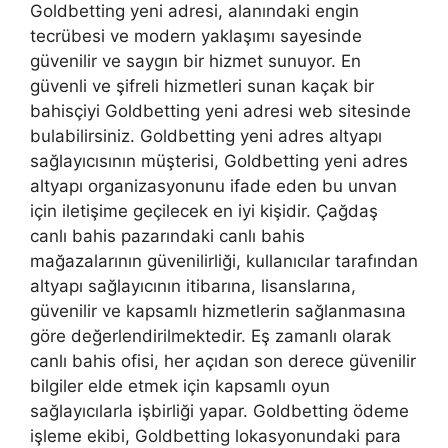
Goldbetting yeni adresi, alanındaki engin
tecrübesi ve modern yaklaşımı sayesinde
güvenilir ve saygın bir hizmet sunuyor. En
güvenli ve şifreli hizmetleri sunan kaçak bir
bahisçiyi Goldbetting yeni adresi web sitesinde
bulabilirsiniz. Goldbetting yeni adres altyapı
sağlayıcısının müşterisi, Goldbetting yeni adres
altyapı organizasyonunu ifade eden bu unvan
için iletişime geçilecek en iyi kişidir. Çağdaş
canlı bahis pazarındaki canlı bahis
mağazalarının güvenilirliği, kullanıcılar tarafından
altyapı sağlayıcının itibarına, lisanslarına,
güvenilir ve kapsamlı hizmetlerin sağlanmasına
göre değerlendirilmektedir. Eş zamanlı olarak
canlı bahis ofisi, her açıdan son derece güvenilir
bilgiler elde etmek için kapsamlı oyun
sağlayıcılarla işbirliği yapar. Goldbetting ödeme
işleme ekibi, Goldbetting lokasyonundaki para