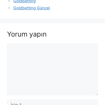
Goldbetting
Goldbetting Güncel
Yorum yapın
Yorum
İsim