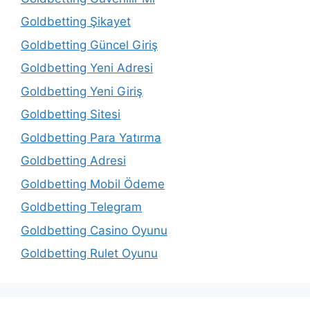
Goldbetting Şikayet
Goldbetting Güncel Giriş
Goldbetting Yeni Adresi
Goldbetting Yeni Giriş
Goldbetting Sitesi
Goldbetting Para Yatırma
Goldbetting Adresi
Goldbetting Mobil Ödeme
Goldbetting Telegram
Goldbetting Casino Oyunu
Goldbetting Rulet Oyunu