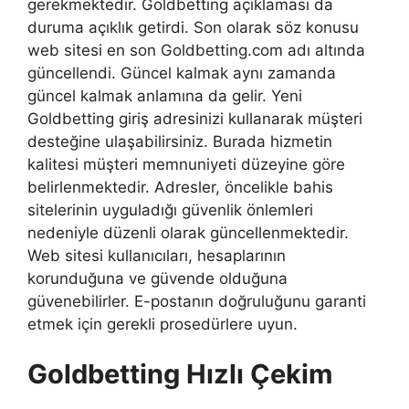
gerekmektedir. Goldbetting açıklaması da
duruma açıklık getirdi. Son olarak söz konusu
web sitesi en son Goldbetting.com adı altında
güncellendi. Güncel kalmak aynı zamanda
güncel kalmak anlamına da gelir. Yeni
Goldbetting giriş adresinizi kullanarak müşteri
desteğine ulaşabilirsiniz. Burada hizmetin
kalitesi müşteri memnuniyeti düzeyine göre
belirlenmektedir. Adresler, öncelikle bahis
sitelerinin uyguladığı güvenlik önlemleri
nedeniyle düzenli olarak güncellenmektedir.
Web sitesi kullanıcıları, hesaplarının
korunduğuna ve güvende olduğuna
güvenebilirler. E-postanın doğruluğunu garanti
etmek için gerekli prosedürlere uyun.
Goldbetting Hızlı Çekim