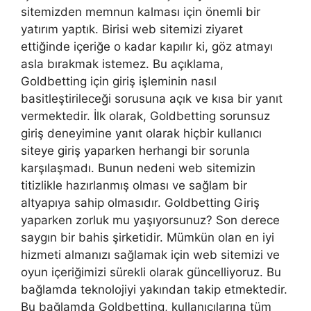
sitemizden memnun kalması için önemli bir
yatırım yaptık. Birisi web sitemizi ziyaret
ettiğinde içeriğe o kadar kapılır ki, göz atmayı
asla bırakmak istemez. Bu açıklama,
Goldbetting için giriş işleminin nasıl
basitleştirileceği sorusuna açık ve kısa bir yanıt
vermektedir. İlk olarak, Goldbetting sorunsuz
giriş deneyimine yanıt olarak hiçbir kullanıcı
siteye giriş yaparken herhangi bir sorunla
karşılaşmadı. Bunun nedeni web sitemizin
titizlikle hazırlanmış olması ve sağlam bir
altyapıya sahip olmasıdır. Goldbetting Giriş
yaparken zorluk mu yaşıyorsunuz? Son derece
saygın bir bahis şirketidir. Mümkün olan en iyi
hizmeti almanızı sağlamak için web sitemizi ve
oyun içeriğimizi sürekli olarak güncelliyoruz. Bu
bağlamda teknolojiyi yakından takip etmektedir.
Bu bağlamda Goldbetting, kullanıcılarına tüm