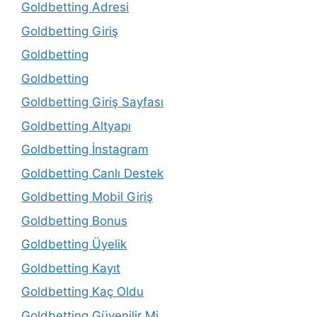
Goldbetting Adresi
Goldbetting Giriş
Goldbetting
Goldbetting
Goldbetting Giriş Sayfası
Goldbetting Altyapı
Goldbetting İnstagram
Goldbetting Canlı Destek
Goldbetting Mobil Giriş
Goldbetting Bonus
Goldbetting Üyelik
Goldbetting Kayıt
Goldbetting Kaç Oldu
Goldbetting Güvenilir Mi