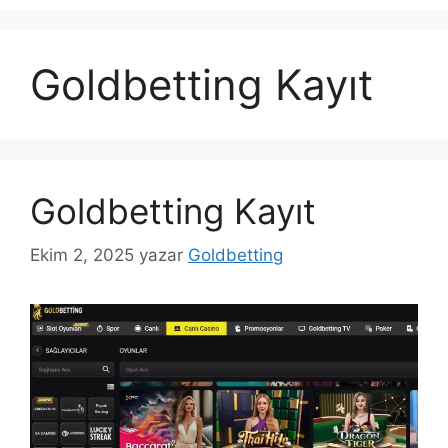
Goldbetting Kayıt
Goldbetting Kayıt
Ekim 2, 2025
yazar
Goldbetting