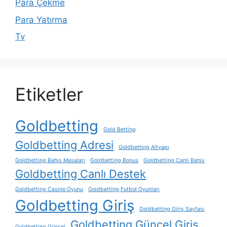
Para Çekme
Para Yatırma
Tv
Etiketler
Goldbetting
Gold Betting
Goldbetting Adresi
Goldbetting Altyapı
Goldbetting Bahis Masaları
Goldbetting Bonus
Goldbetting Canlı Bahis
Goldbetting Canlı Destek
Goldbetting Casino Oyunu
Goldbetting Futbol Oyunları
Goldbetting Giriş
Goldbetting Giriş Sayfası
Goldbetting Güncel Giriş
Goldbetting Güncel