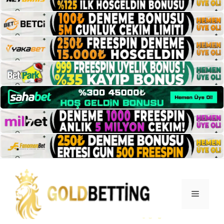
İçeriğe
atla
Menü