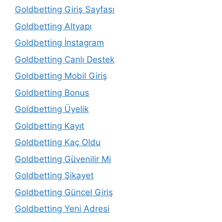
Goldbetting Giriş Sayfası
Goldbetting Altyapı
Goldbetting İnstagram
Goldbetting Canlı Destek
Goldbetting Mobil Giriş
Goldbetting Bonus
Goldbetting Üyelik
Goldbetting Kayıt
Goldbetting Kaç Oldu
Goldbetting Güvenilir Mi
Goldbetting Şikayet
Goldbetting Güncel Giriş
Goldbetting Yeni Adresi