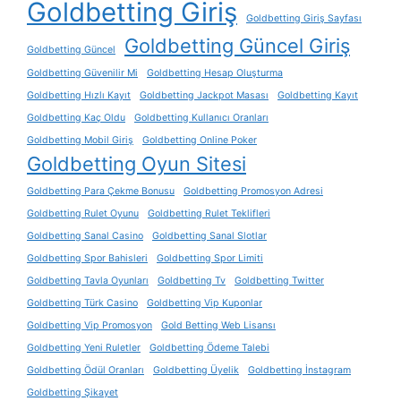
Goldbetting Giriş
Goldbetting Giriş Sayfası
Goldbetting Güncel Giriş
Goldbetting Güncel
Goldbetting Güvenilir Mi
Goldbetting Hesap Oluşturma
Goldbetting Hızlı Kayıt
Goldbetting Jackpot Masası
Goldbetting Kayıt
Goldbetting Kaç Oldu
Goldbetting Kullanıcı Oranları
Goldbetting Mobil Giriş
Goldbetting Online Poker
Goldbetting Oyun Sitesi
Goldbetting Para Çekme Bonusu
Goldbetting Promosyon Adresi
Goldbetting Rulet Oyunu
Goldbetting Rulet Teklifleri
Goldbetting Sanal Casino
Goldbetting Sanal Slotlar
Goldbetting Spor Bahisleri
Goldbetting Spor Limiti
Goldbetting Tavla Oyunları
Goldbetting Tv
Goldbetting Twitter
Goldbetting Türk Casino
Goldbetting Vip Kuponlar
Goldbetting Vip Promosyon
Gold Betting Web Lisansı
Goldbetting Yeni Ruletler
Goldbetting Ödeme Talebi
Goldbetting Ödül Oranları
Goldbetting Üyelik
Goldbetting İnstagram
Goldbetting Şikayet