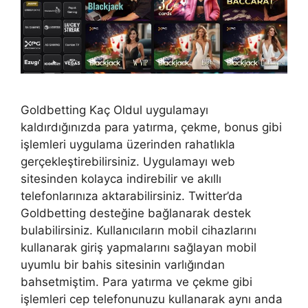
Goldbetting Kaç Oldul uygulamayı
kaldırdığınızda para yatırma, çekme, bonus gibi
işlemleri uygulama üzerinden rahatlıkla
gerçekleştirebilirsiniz. Uygulamayı web
sitesinden kolayca indirebilir ve akıllı
telefonlarınıza aktarabilirsiniz. Twitter’da
Goldbetting desteğine bağlanarak destek
bulabilirsiniz. Kullanıcıların mobil cihazlarını
kullanarak giriş yapmalarını sağlayan mobil
uyumlu bir bahis sitesinin varlığından
bahsetmiştim. Para yatırma ve çekme gibi
işlemleri cep telefonunuzu kullanarak aynı anda