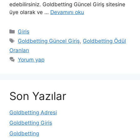
edebilirsiniz. Goldbetting Güncel Giriş sitesine
üye olarak ve …
Devamını oku
Kategoriler
Giriş
Etiketler
Goldbetting Güncel Giriş
,
Goldbetting Ödül
Oranları
Yorum yap
Son Yazılar
Goldbetting Adresi
Goldbetting Giriş
Goldbetting