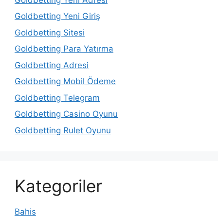
Goldbetting Yeni Giriş
Goldbetting Sitesi
Goldbetting Para Yatırma
Goldbetting Adresi
Goldbetting Mobil Ödeme
Goldbetting Telegram
Goldbetting Casino Oyunu
Goldbetting Rulet Oyunu
Kategoriler
Bahis