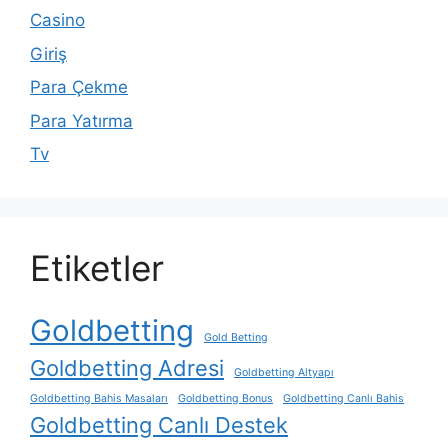
Casino
Giriş
Para Çekme
Para Yatırma
Tv
Etiketler
Goldbetting
Gold Betting
Goldbetting Adresi
Goldbetting Altyapı
Goldbetting Bahis Masaları
Goldbetting Bonus
Goldbetting Canlı Bahis
Goldbetting Canlı Destek