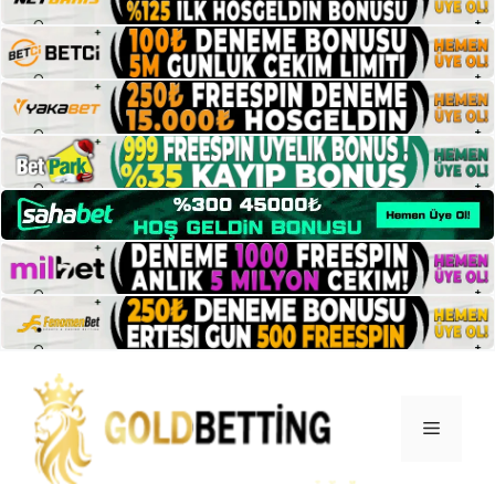
İçeriğe
atla
Menü