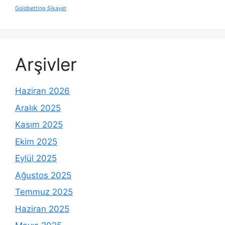
Goldbetting Şikayet
Arşivler
Haziran 2026
Aralık 2025
Kasım 2025
Ekim 2025
Eylül 2025
Ağustos 2025
Temmuz 2025
Haziran 2025