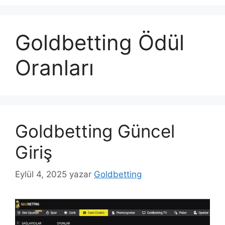
Goldbetting Ödül
Oranları
Goldbetting Güncel
Giriş
Eylül 4, 2025
yazar
Goldbetting