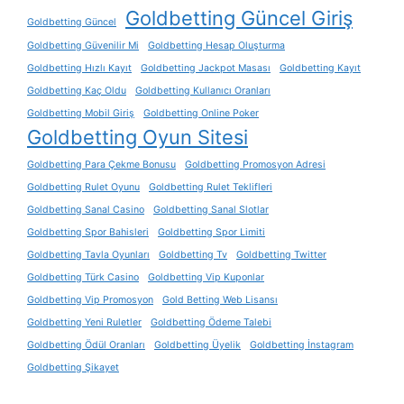
Goldbetting Güncel Giriş
Goldbetting Güncel
Goldbetting Güvenilir Mi
Goldbetting Hesap Oluşturma
Goldbetting Hızlı Kayıt
Goldbetting Jackpot Masası
Goldbetting Kayıt
Goldbetting Kaç Oldu
Goldbetting Kullanıcı Oranları
Goldbetting Mobil Giriş
Goldbetting Online Poker
Goldbetting Oyun Sitesi
Goldbetting Para Çekme Bonusu
Goldbetting Promosyon Adresi
Goldbetting Rulet Oyunu
Goldbetting Rulet Teklifleri
Goldbetting Sanal Casino
Goldbetting Sanal Slotlar
Goldbetting Spor Bahisleri
Goldbetting Spor Limiti
Goldbetting Tavla Oyunları
Goldbetting Tv
Goldbetting Twitter
Goldbetting Türk Casino
Goldbetting Vip Kuponlar
Goldbetting Vip Promosyon
Gold Betting Web Lisansı
Goldbetting Yeni Ruletler
Goldbetting Ödeme Talebi
Goldbetting Ödül Oranları
Goldbetting Üyelik
Goldbetting İnstagram
Goldbetting Şikayet