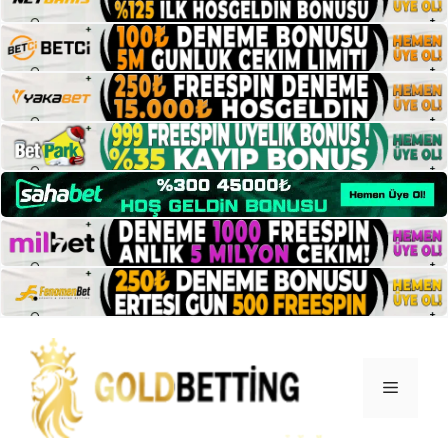
İçeriğe
atla
Menü